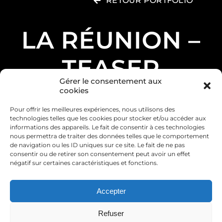
RETOUR PORTFOLIO
LA RÉUNION –
TEASER
Gérer le consentement aux
cookies
Pour offrir les meilleures expériences, nous utilisons des
technologies telles que les cookies pour stocker et/ou accéder aux
informations des appareils. Le fait de consentir à ces technologies
nous permettra de traiter des données telles que le comportement
de navigation ou les ID uniques sur ce site. Le fait de ne pas
consentir ou de retirer son consentement peut avoir un effet
négatif sur certaines caractéristiques et fonctions.
Accepter
© Copyright 2007 -
2026 Toys Films, Tous droits
Refuser
réservés.