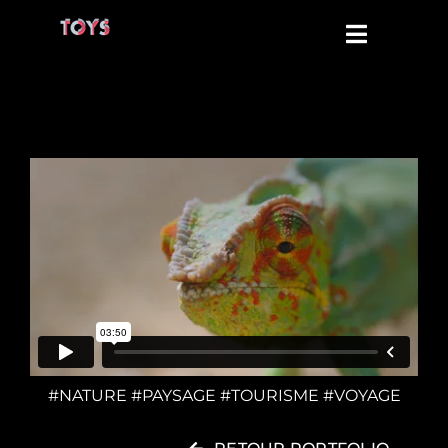
Passer
au
Toggle
contenu
Navigati
TOYS FILMS
TOYS INTERACTIVE
TOYS VFX
CONTACT
#NATURE #PAYSAGE #TOURISME #VOYAGE