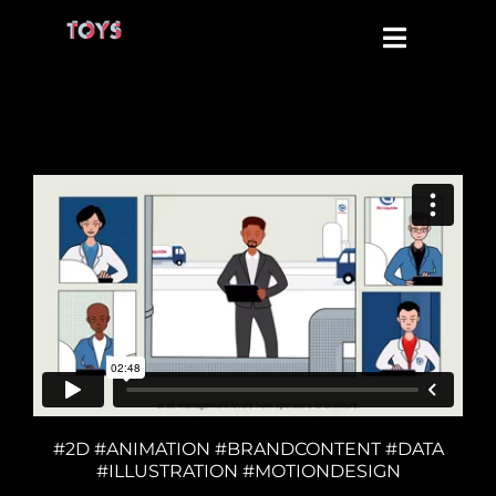
Passer
au
Toggle
contenu
Navigati
TOYS FILMS
TOYS INTERACTIVE
TOYS VFX
CONTACT
#2D #ANIMATION #BRANDCONTENT #DATA
#ILLUSTRATION #MOTIONDESIGN