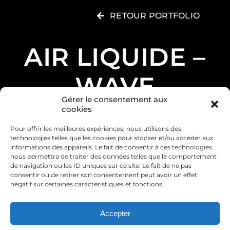
RETOUR PORTFOLIO
AIR LIQUIDE –
WAVE
Gérer le consentement aux
cookies
Pour offrir les meilleures expériences, nous utilisons des
technologies telles que les cookies pour stocker et/ou accéder aux
informations des appareils. Le fait de consentir à ces technologies
nous permettra de traiter des données telles que le comportement
de navigation ou les ID uniques sur ce site. Le fait de ne pas
consentir ou de retirer son consentement peut avoir un effet
négatif sur certaines caractéristiques et fonctions.
Accepter
© Copyright 2007 -
2026 Toys Films, Tous droits